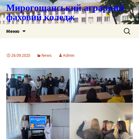
Мирогощанський аграрний
фаховий коледж
Перейти
Пошук:
Меню
до
контенту
26.09.2025
News
Admin