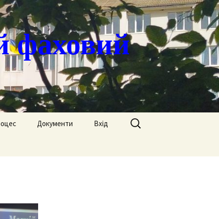
й фаховий
Пошук:
роцес
Документи
Вхід
Державні закупівлі
ація
Положення
я
Атестація
Обгрунтування
Атестація викладачів
процедур закупівлі
Педагогічний Оскар
Нормативні документи
Звіти