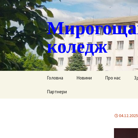
Мирогощан
коледж
Перейти
Головна
Новини
Про нас
З
до
контенту
Партнери
Публічна інформ
С
Реєстрація тим
Д
переміщених ст
04.12.2025
Р
Історична довід
Г
Наша гордість
за