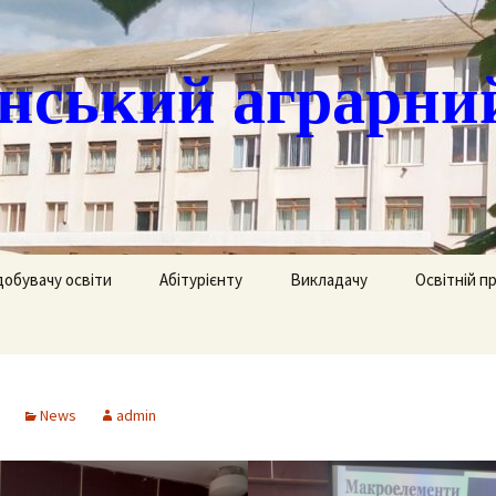
ський аграрни
добувачу освіти
Абітурієнту
Викладачу
Освітній п
ація
кринька довіри
Доступ до публічної
Охорона праці
Агрономія
інформації
часово
истанційне навчання
Цивільний захист
Електрифік
удентів
Ліцензії
News
admin
озклад занять
Методична робота
Механізаці
ка
Сертифікати про
акредитацію освітньо-
рафік екзаменів та
професійних програм
Технологія
ліків
Крок до успіху