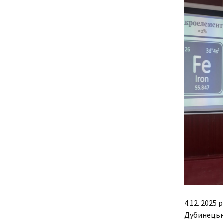
Адміністрація
В
Відділення
У
н
о
Циклові комісії
С
Звернення гром
і
Кадровий склад
Н
Відомості про
С
матеріально-те
забезпечення
К
С
В
4.12. 2025
Дубинецько