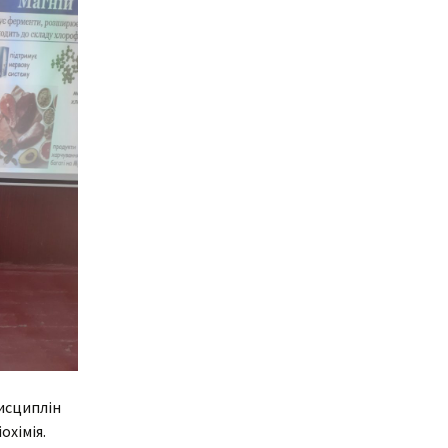
ня
Дистанційне навчання
Документи
Підвищення
кваліфікації
Фінансова діяльність
Навчальна
Запобігання корупції
документація
Результати оцінювання
Для молодого
викладача
Графік чергування
Медогляд
дисциплін
охімія.