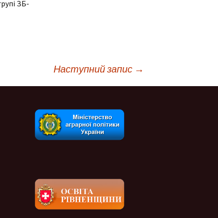
групі ЗБ-
Наступний запис
→