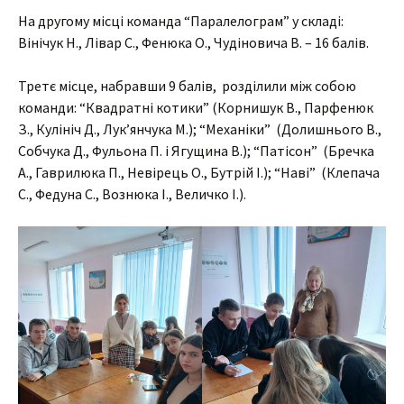
На другому місці команда “Паралелограм” у складі:
Вінічук Н., Лівар С., Фенюка О., Чудіновича В. – 16 балів.
Третє місце, набравши 9 балів, розділили між собою
команди: “Квадратні котики” (Корнишук В., Парфенюк
З., Кулініч Д., Лук’янчука М.); “Механіки” (Долишнього В.,
Собчука Д., Фульона П. і Ягущина В.); “Патісон” (Бречка
А., Гаврилюка П., Невірець О., Бутрій І.); “Наві” (Клепача
С., Федуна С., Вознюка І., Величко І.).