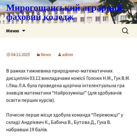
Мирогощанський аграрний
фаховий коледж
Перейти
Пошук:
Меню
до
контенту
04.12.2025
News
admin
В рамках тижневика природничо-математичних
дисциплін 03.12 викладачами комісії Голоюх Н.М., Гук В.М.
і Ляш Л.А. була проведена щорічна інтелектуальна гра
знавців математики “Найрозумніші” (для здобувачів
освіти перших курсів).
Почесне перше місце здобула команда “Переможці” у
складі: Андрієвич К., Бабича В., Бутова Д., Гука В.
набравши 19 балів.