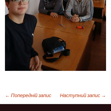
Навігація
←
Попередній запис
Наступний запис
→