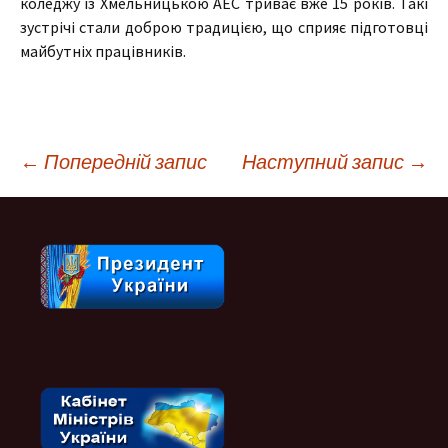
коледжу із Хмельницькою АЕС триває вже 15 років. Такі
зустрічі стали доброю традицією, що сприяє підготовці
майбутніх працівників.
Навігація
←
Попередній запис
Наступний запис
→
по
запису