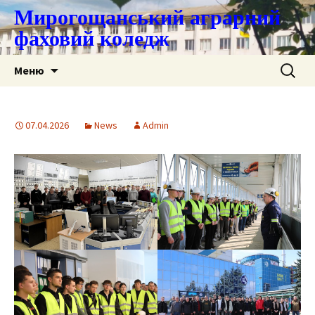
Мирогощанський аграрний
фаховий коледж
Перейти
Пошук:
Меню
до
контенту
07.04.2026
News
Admin