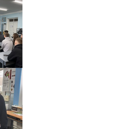
ня
Дистанційне навчання
Документи
Підвищення
кваліфікації
Фінансова діяльність
Навчальна
Запобігання корупції
документація
Результати оцінювання
Для молодого
викладача
Графік чергування
Медогляд