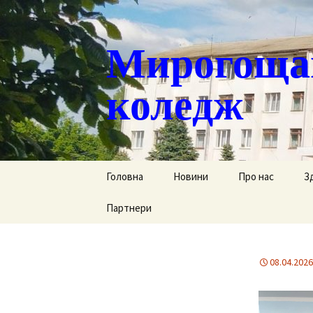
Мирогощан
коледж
Перейти
Головна
Новини
Про нас
З
до
контенту
Партнери
Публічна інформ
С
Реєстрація тим
Д
переміщених ст
08.04.2026
Р
Історична довід
Г
Наша гордість
за