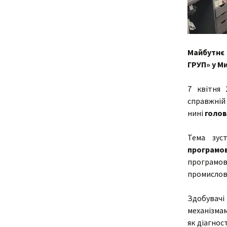
Майбутнє
ГРУП» у М
7 квітня 
справжній
нині
голов
Тема зус
програмов
програмов
промислови
Здобувачі
механізма
як діагнос