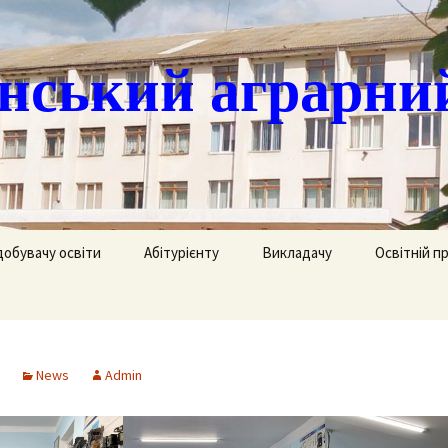
ський аграрни
добувачу освіти
Абітурієнту
Викладачу
Освітній п
ація
кринька довіри
Доступ до публічної
Охорона праці
Агрономія
інформації
часово
истанційне навчання
Цивільний захист
Електрифік
удентів
Ліцензії
News
Admin
озклад занять
Методична робота
Механізаці
ка
Сертифікати про
акредитацію освітньо-
рафік екзаменів та
професійних програм
Технологія
ліків
Крок до успіху