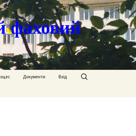
й фаховий
Пошук:
роцес
Документи
Вхід
Державні закупівлі
ація
Положення
я
Атестація
Обгрунтування
Атестація викладачів
процедур закупівлі
Педагогічний Оскар
Нормативні документи
Звіти