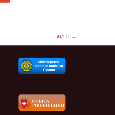
Мз-11
→