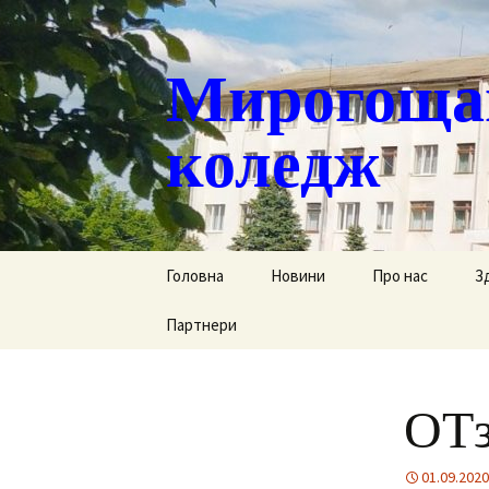
Мирогощан
коледж
Перейти
Головна
Новини
Про нас
З
до
контенту
Партнери
Публічна інформ
С
Реєстрація тим
Д
переміщених ст
ОТз
Р
Історична довід
Г
01.09.2020
Наша гордість
за