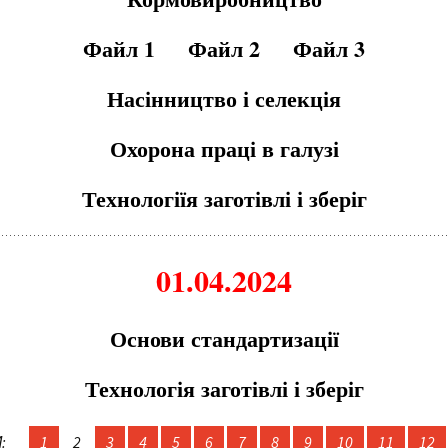
Файл 1
Файл 2
Файл 3
Насінництво і селекція
Охорона праці в галузі
Технологіїя заготівлі і зберіг
01.04.2024
Основи стандартизації
Технологія заготівлі і зберіг
:
1
2
3
4
5
6
7
8
9
10
11
12