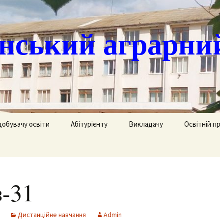
ський аграрни
добувачу освіти
Абітурієнту
Викладачу
Освітній п
ація
кринька довіри
Доступ до публічної
Охорона праці
Агрономія
інформації
часово
истанційне навчання
Цивільний захист
Електрифік
удентів
Ліцензії
-31
озклад занять
Методична робота
Механізаці
ка
Сертифікати про
акредитацію освітньо-
рафік екзаменів та
професійних програм
Технологія
Дистанційне навчання
Admin
ліків
Крок до успіху