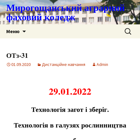
Мирогощанський аграрний
фаховий коледж
Перейти
Пошук:
Меню
до
контенту
ОТз-31
01.09.2020
Дистанційне навчання
Admin
29.01.2022
Технологія загот і зберіг.
Технологія в галузях рослинництва