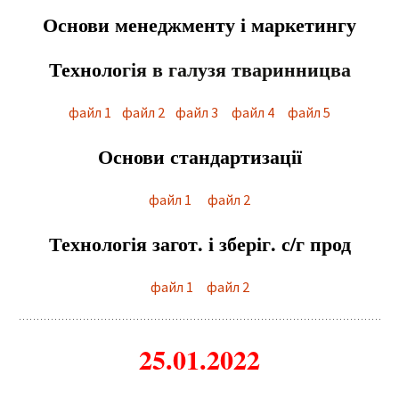
Основи менеджменту і маркетингу
Техноло
гія в галузя тваринницва
файл 1
файл 2
файл 3
файл 4
файл 5
Основи стандартизації
файл 1
файл 2
Технологія загот. і зберіг. с/г прод
файл 1
файл 2
25.01.2022