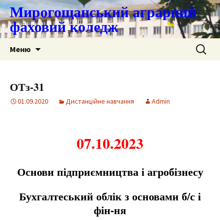
Мирогощанський аграрний
фаховий коледж
Перейти
Пошук:
Меню
до
контенту
ОТз-31
01.09.2020
Дистанційне навчання
Admin
07.10.2023
Основи підприємництва і агробізнесу
Бухгалтеський облік з основами б/с і
фін-ня