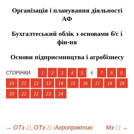
Організація і планування діяльності
АФ
Бухгалтеський облік з основами б/с і
фін-ня
Основи підприємництва і агробізнесу
СТОРІНКИ:
1
2
3
4
5
6
7
8
9
10
11
12
13
14
15
16
17
18
19
20
21
22
23
24
Навігація
←
ОТз-21, ОТз-21 (Агропрактик)
Мз-11
→