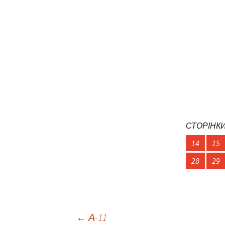
СТОРІНКИ
14
15
28
29
←
А-11