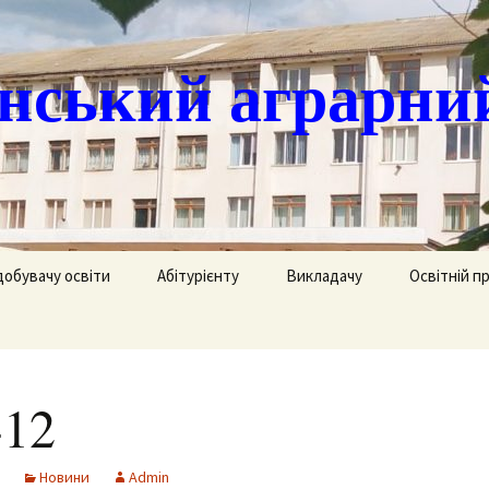
ський аграрни
добувачу освіти
Абітурієнту
Викладачу
Освітній п
ація
кринька довіри
Доступ до публічної
Охорона праці
Агрономія
інформації
часово
истанційне навчання
Цивільний захист
Електрифік
удентів
Ліцензії
12
озклад занять
Методична робота
Механізаці
ка
Сертифікати про
акредитацію освітньо-
рафік екзаменів та
професійних програм
Технологія
Новини
Admin
ліків
Крок до успіху