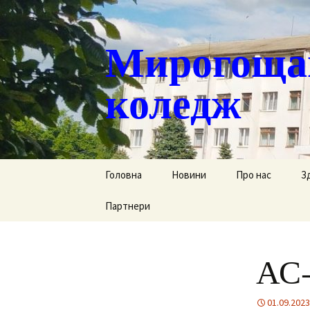
Мирогощан
коледж
Перейти
Головна
Новини
Про нас
З
до
контенту
Партнери
Публічна інформ
С
Реєстрація тим
Д
переміщених ст
АС-
Р
Історична довід
Г
01.09.2023
Наша гордість
за