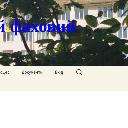
й фаховий
Пошук:
роцес
Документи
Вхід
Державні закупівлі
ація
Положення
я
Атестація
Обгрунтування
Атестація викладачів
процедур закупівлі
Педагогічний Оскар
Нормативні документи
Звіти