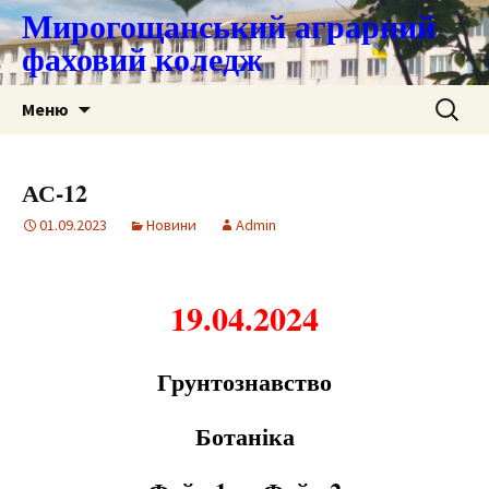
Мирогощанський аграрний
фаховий коледж
Перейти
Пошук:
Меню
до
контенту
АС-12
01.09.2023
Новини
Admin
19.04.2024
Грунтознавство
Ботаніка