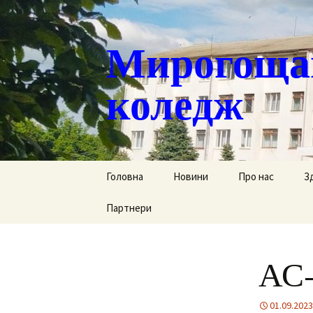
Мирогощан
коледж
Перейти
Головна
Новини
Про нас
З
до
контенту
Партнери
Публічна інформ
С
Реєстрація тим
Д
переміщених ст
АС-
Р
Історична довід
Г
01.09.2023
Наша гордість
за