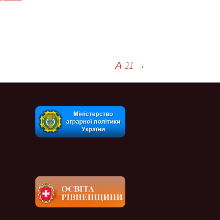
А-21
→