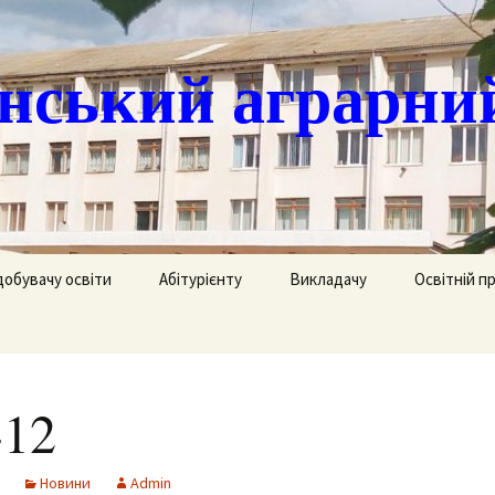
ський аграрни
добувачу освіти
Абітурієнту
Викладачу
Освітній п
ація
кринька довіри
Доступ до публічної
Охорона праці
Агрономія
інформації
часово
истанційне навчання
Цивільний захист
Електрифік
удентів
Ліцензії
12
озклад занять
Методична робота
Механізаці
ка
Сертифікати про
акредитацію освітньо-
рафік екзаменів та
професійних програм
Технологія
Новини
Admin
ліків
Крок до успіху