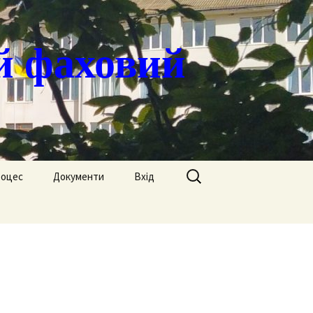
й фаховий
Пошук:
роцес
Документи
Вхід
Державні закупівлі
ація
Положення
я
Атестація
Обгрунтування
Атестація викладачів
процедур закупівлі
Педагогічний Оскар
Нормативні документи
Звіти