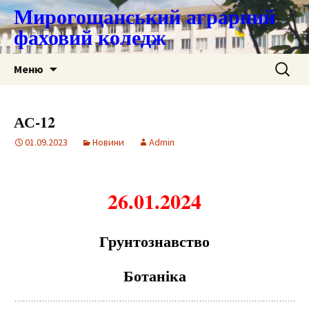
Мирогощанський аграрний
фаховий коледж
Перейти
Пошук:
Меню
до
контенту
АС-12
01.09.2023
Новини
Admin
26.01.2024
Грунтознавство
Ботаніка