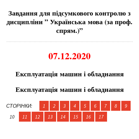
Завдання для підсу
м
кового контролю з
дисципліни ” Українська
м
ова (за проф.
спря
м
.)”
07.12.2020
Експлуатація
м
ашин і обладнання
Експлуатація
м
ашин і обладнання
СТОРІНКИ:
1
2
3
4
5
6
7
8
9
10
11
12
13
14
15
16
17