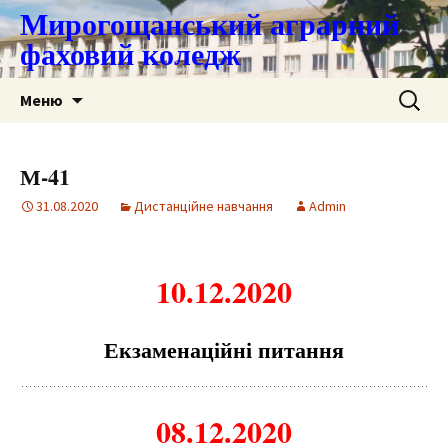
Мирогощанський аграрний
фаховий коледж
Перейти
Пошук:
Меню
до
контенту
М-41
31.08.2020
Дистанційне навчання
Admin
10.12.2020
Екза
м
енаційні питання
08.12.2020