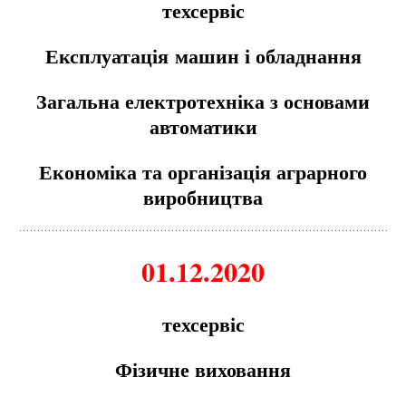
техсервіс
Експлуатація
м
ашин і обладнання
Загальна електротехніка з основа
м
и
авто
м
атики
Еконо
м
іка та організація аграрного
виробництва
01.12.2020
техсервіс
Фізичне виховання