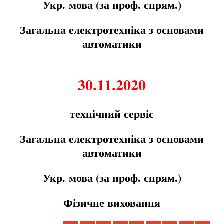
Укр.
м
ова (за проф. спря
м
.)
Загальна електротехніка з основа
м
и
авто
м
атики
30.11.2020
технічний сервіс
Загальна електротехніка з основа
м
и
авто
м
атики
Укр.
м
ова (за проф. спря
м
.)
Фізичне виховання