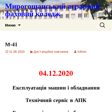
Мирогощанський аграрний
фаховий коледж
Перейти
Пошук:
Меню
до
контенту
М-41
31.08.2020
Дистанційне навчання
Admin
04.12.2020
Експлуатація
м
ашин і обладнання
Технічний сервіс в АПК