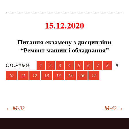
15.12.2020
Питання екзамену з дисципліни
“Ремонт машин і обладнання”
СТОРІНКИ:
1
2
3
4
5
6
7
8
9
10
11
12
13
14
15
16
17
Навігація
←
М-32
М-42
→