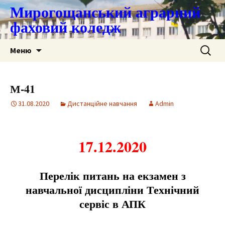
Мирогощанський аграрний
фаховий коледж
Перейти
Пошук:
Меню
до
контенту
М-41
31.08.2020
Дистанційне навчання
Admin
17.12.2020
Перелік питань на екзамен з
навчальної дисципліни Технічний
сервіс в АПК