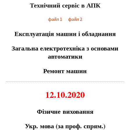
Технічний сервіс в АПК
файл 1
файл 2
Експлуатація
м
ашин і обладнання
Загальна електротехніка з основа
м
и
авто
м
атики
Ремонт машин
12.10.2020
Фізичн
е
виховання
Укр.
м
ова (за проф. спря
м
.)