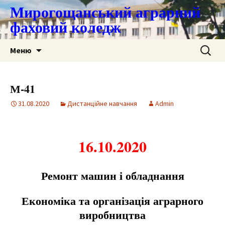
Мирогощанський аграрний
фаховий коледж
Перейти
Пошук:
Меню
до
контенту
М-41
31.08.2020
Дистанційне навчання
Admin
16.10.2020
Ремонт машин і обладнання
Еконо
м
іка та організація аграрного
виробництва