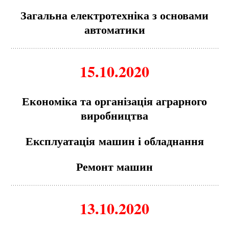
Загальна електротехніка з основа
м
и
авто
м
атики
15.10.2020
Еконо
м
іка та організація аграрного
виробництва
Експлуатація
м
ашин і обладнання
Ремонт машин
13.10.2020