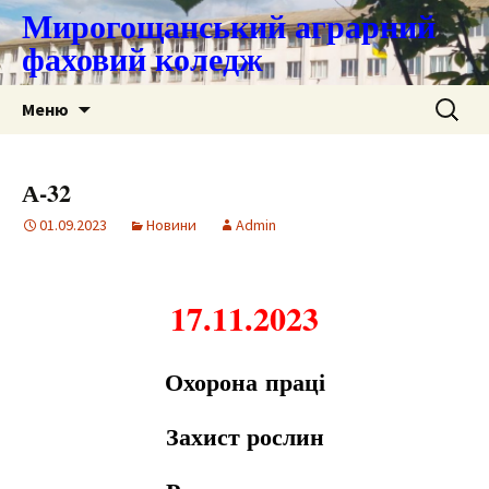
Мирогощанський аграрний
фаховий коледж
Перейти
Пошук:
Меню
до
контенту
А-32
01.09.2023
Новини
Admin
17.11.2023
Охорон
а
пр
а
ці
З
а
хист рослин