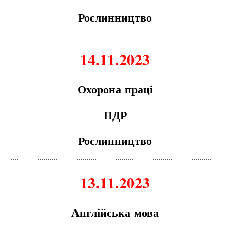
Рослинництво
14.11.2023
Охорон
а
пр
а
ці
ПДР
Рослинництво
13.11.2023
А
нглійськ
а
мов
а