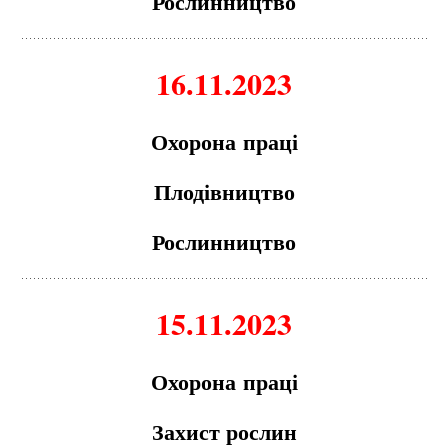
Рослинництво
16.11.2023
Охорон
а
пр
а
ці
Плодівництво
Рослинництво
15.11.2023
Охорон
а
пр
а
ці
З
а
хист рослин