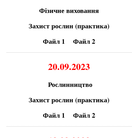
Фізичне виховання
З
а
хист рослин (пр
а
ктик
а
)
Файл 1
Файл 2
20.09.2023
Рослинництво
З
а
хист рослин (пр
а
ктик
а
)
Файл 1
Файл 2