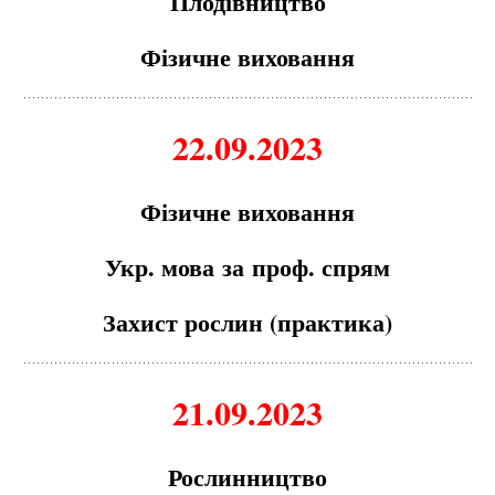
Плодівництво
Фізичне виховання
22.09.2023
Фізичне виховання
Укр. мов
а
з
а
проф. спрям
З
а
хист рослин (пр
а
ктик
а
)
21.09.2023
Рослинництво