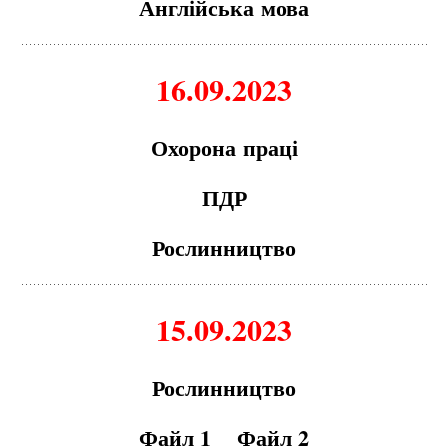
А
нглійськ
а
мов
а
16.09.2023
Охорон
а
пр
а
ці
ПДР
Рослинництво
15.09.2023
Рослинництво
Файл 1
Файл 2