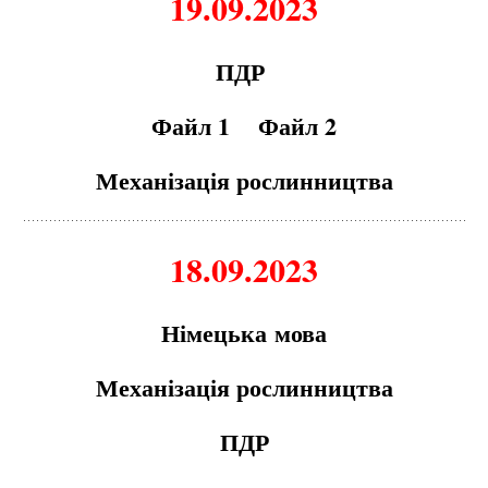
19.09.2023
ПДР
Файл 1
Файл 2
Мех
а
ніз
а
ція рослинництв
а
18.09.2023
Німецьк
а
мов
а
Мех
а
ніз
а
ція рослинництв
а
ПДР