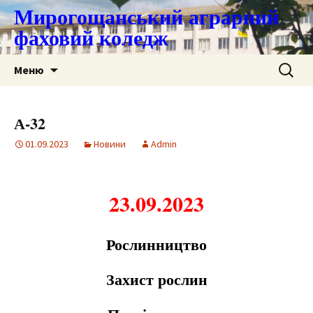
Мирогощанський аграрний
фаховий коледж
Перейти
Пошук:
Меню
до
контенту
А-32
01.09.2023
Новини
Admin
23.09.2023
Рослинництво
З
а
хист рослин