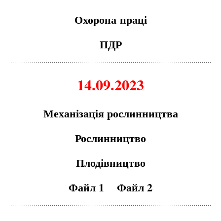
Охорон
а
пр
а
ці
ПДР
14.09.2023
Мех
а
ніз
а
ція рослинництв
а
Рослинництво
Плодівництво
Файл 1
Файл 2