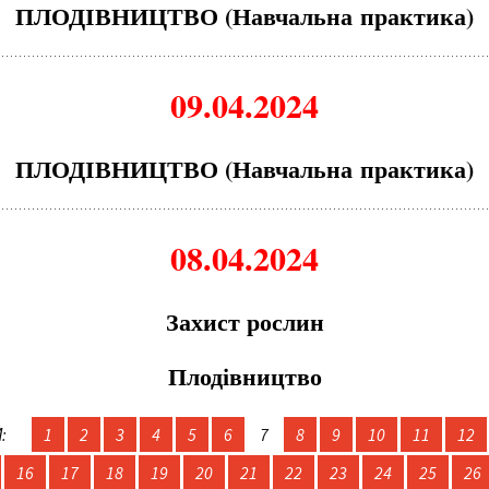
ПЛОДІВНИЦТВО (Н
а
вч
а
льн
а
пр
а
ктик
а
)
09.04.2024
ПЛОДІВНИЦТВО (Н
а
вч
а
льн
а
пр
а
ктик
а
)
08.04.2024
З
а
хист рослин
Плодівництво
:
1
2
3
4
5
6
7
8
9
10
11
12
16
17
18
19
20
21
22
23
24
25
26