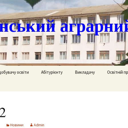
ський аграрни
добувачу освіти
Абітурієнту
Викладачу
Освітній п
ація
кринька довіри
Доступ до публічної
Охорона праці
Агрономія
інформації
часово
истанційне навчання
Цивільний захист
Електрифік
удентів
Ліцензії
2
озклад занять
Методична робота
Механізаці
ка
Сертифікати про
акредитацію освітньо-
рафік екзаменів та
професійних програм
Технологія
Новини
Admin
ліків
Крок до успіху