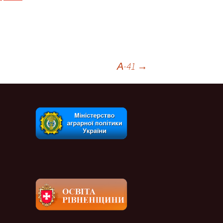
А-41
→