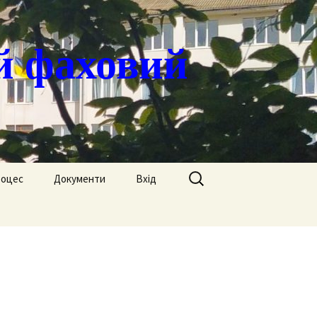
й фаховий
Пошук:
роцес
Документи
Вхід
Державні закупівлі
ація
Положення
я
Атестація
Обгрунтування
Атестація викладачів
процедур закупівлі
Педагогічний Оскар
Нормативні документи
Звіти