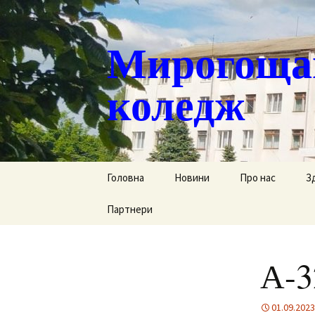
Мирогощан
коледж
Перейти
Головна
Новини
Про нас
З
до
контенту
Партнери
Публічна інформ
С
Реєстрація тим
Д
переміщених ст
А-3
Р
Історична довід
Г
01.09.2023
Наша гордість
за