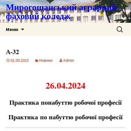
Мирогощанський аграрний
фаховий коледж
Перейти
Пошук:
Меню
до
контенту
А-32
01.09.2023
Новини
Admin
26.04.2024
Пр
а
ктик
а
пон
а
буттю робочої професії
Пр
а
ктик
а
по н
а
буттю робочої професії