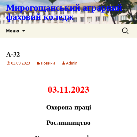
Мирогощанський аграрний
фаховий коледж
Перейти
Пошук:
Меню
до
контенту
А-32
01.09.2023
Новини
Admin
03.11.2023
Охорон
а
пр
а
ці
Рослинництво