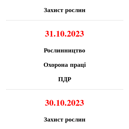
З
а
хист рослин
31.10.2023
Рослинництво
Охорон
а
пр
а
ці
ПДР
30.10.2023
З
а
хист рослин