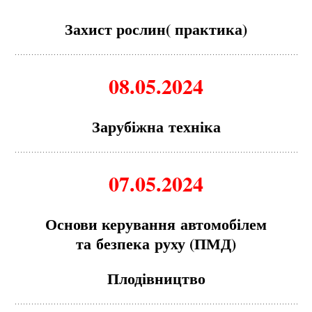
З
а
хист рослин( пр
а
ктик
а
)
08.05.2024
З
а
рубіжн
а
технік
а
07.05.2024
Основи керув
а
ння
а
втомобілем
т
а
безпек
а
руху (ПМД)
Плодівництво